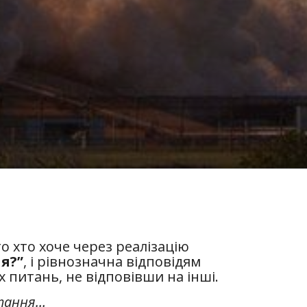
то хто хоче через реалізацію
 я?”
, і рівнозначна відповідям
х питань, не відповівши на інші.
итання…