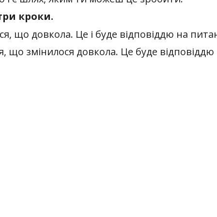
три кроки.
ся, що довкола. Це і буде відповіддю на питан
я, що змінилося довкола. Це буде відповіддю 
ебе “що в мені змінилося?”. І це буде відповід
еш зрозуміти, як себе реалізувати, відповівш
, мислить – хочу зробити ТУТ? Після того
ЩЕ?”.
одивися що довкола.
удь-яка відповідь на запитання “хто ти?”, “Нав
 будеш інший – новий ти. Це буде місце. Це 