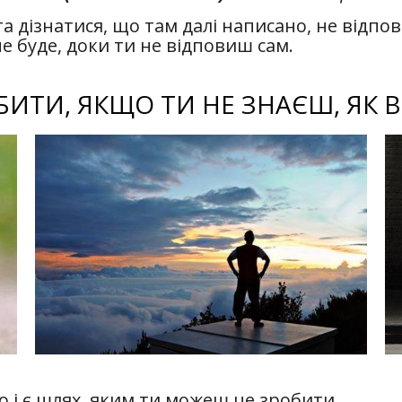
та дізнатися, що там далі написано, не відпо
і не буде, доки ти не відповиш сам.
БИТИ, ЯКЩО ТИ НЕ ЗНАЄШ, ЯК В
го і є шлях, яким ти можеш це зробити.