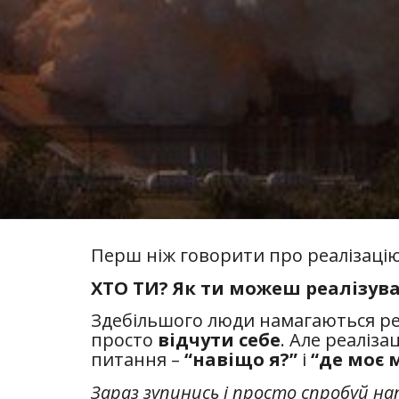
Перш ніж говорити про реалізацію 
ХТО ТИ? Як ти можеш реалізува
Здебільшого люди намагаються р
просто
відчути себе
. Але реаліза
питання –
“навіщо я?”
і
“де моє 
Зараз зупинись і просто спробуй н