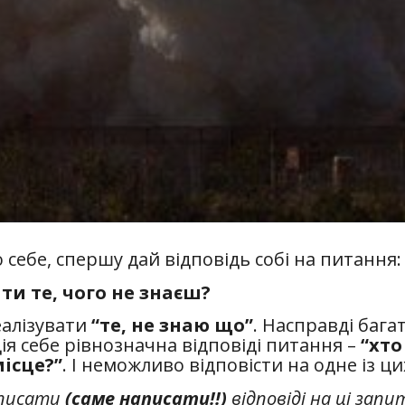
себе, спершу дай відповідь собі на питання:
ти те, чого не знаєш?
еалізувати
“те, не знаю що”
. Насправді бага
ція себе рівнозначна відповіді питання –
“хто
місце?”
. І неможливо відповісти на одне із ци
аписати
(саме написати!!)
відповіді на ці зап