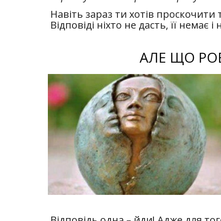
Навіть зараз ти хотів проскочити 
Відповіді ніхто не дасть, її немає 
АЛЕ ЩО РО
Відповідь одна – йди! Адже для то