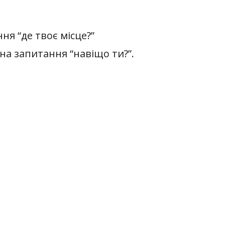
ня “де твоє місце?”
на запитання “навіщо ти?”.
дю на запитання “хто ти?”.
и на запитання:
, як щось змінилося, що я хочу
іщо ти?” і “де твоє місце?” з
будуть нові – інші смисли того,