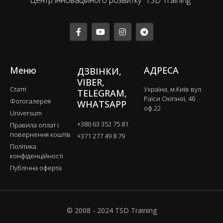
Центр інноваційного розвитку “TSD Training”
Меню
АДРЕСА
ДЗВІНКИ,
VIBER,
Статті
Україна, м.Київ вул.
TELEGRAM,
Раїси Окіпної, 4б
Фотогалерея
WHATSAPP
оф.22
Universum
+380 63 352 75 81
Правила оплат і
повернення коштів
+371 277 49 8 79
Політика
конфіденційності
Публічна оферта
© 2008 - 2024 TSD Training