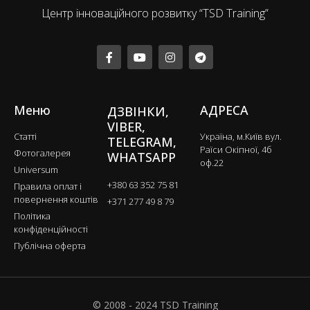
Центр інноваційного розвитку “TSD Training”
Меню
АДРЕСА
ДЗВІНКИ,
VIBER,
Статті
Україна, м.Київ вул.
TELEGRAM,
Раїси Окіпної, 4б
Фотогалерея
WHATSAPP
оф.22
Universum
+380 63 352 75 81
Правила оплат і
повернення коштів
+371 277 49 8 79
Політика
конфіденційності
Публічна оферта
© 2008 - 2024 TSD Training